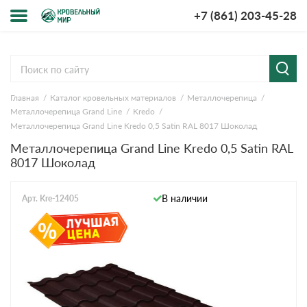
+7 (861) 203-45-28
Меню
О компании
Главная
Каталог кровельных материалов
Металлочерепица
Доставка и оплата
Металлочерепица Grand Line
Kredo
Металлочерепица Grand Line Kredo 0,5 Satin RAL 8017 Шоколад
Вопросы-ответы
Металлочерепица Grand Line Kredo 0,5 Satin RAL
8017 Шоколад
Акции
В наличии
Арт. Kre-12405
Контакты