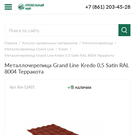
+7 (861) 203-45-28
Меню
О компании
Главная
Каталог кровельных материалов
Металлочерепица
Доставка и оплата
Металлочерепица Grand Line
Kredo
Металлочерепица Grand Line Kredo 0,5 Satin RAL 8004 Терракота
Вопросы-ответы
Металлочерепица Grand Line Kredo 0,5 Satin RAL
8004 Терракота
Акции
В наличии
Арт. Kre-12401
Контакты