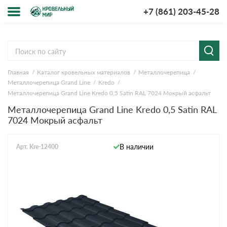
+7 (861) 203-45-28
Меню
О компании
Главная
Каталог кровельных материалов
Металлочерепица
Доставка и оплата
Металлочерепица Grand Line
Kredo
Металлочерепица Grand Line Kredo 0,5 Satin RAL 7024 Мокрый асфальт
Вопросы-ответы
Металлочерепица Grand Line Kredo 0,5 Satin RAL
7024 Мокрый асфальт
Акции
В наличии
Арт. Kre-12400
Контакты