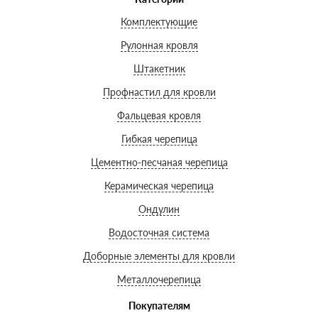
Комплектующие
Рулонная кровля
Штакетник
Профнастил для кровли
Фальцевая кровля
Гибкая черепица
Цементно-песчаная черепица
Керамическая черепица
Ондулин
Водосточная система
Доборные элементы для кровли
Металлочерепица
Покупателям