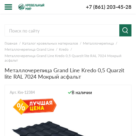
+7 (861) 203-45-28
Меню
О компании
Главная
Каталог кровельных материалов
Металлочерепица
Доставка и оплата
Металлочерепица Grand Line
Kredo
Металлочерепица Grand Line Kredo 0,5 Quarzit lite RAL 7024 Мокрый
Вопросы-ответы
асфальт
Металлочерепица Grand Line Kredo 0,5 Quarzit
lite RAL 7024 Мокрый асфальт
Акции
Контакты
В наличии
Арт. Kre-12384