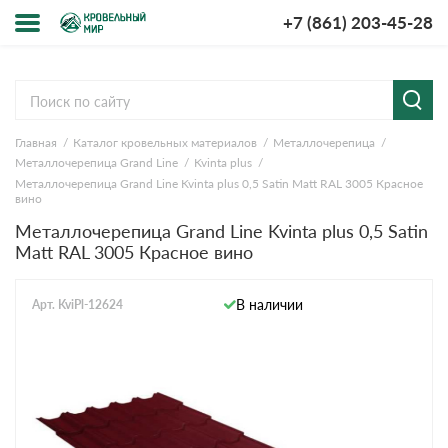
+7 (861) 203-45-28
Меню
О компании
Главная
Каталог кровельных материалов
Металлочерепица
Доставка и оплата
Металлочерепица Grand Line
Kvinta plus
Металлочерепица Grand Line Kvinta plus 0,5 Satin Мatt RAL 3005 Красное
Вопросы-ответы
вино
Металлочерепица Grand Line Kvinta plus 0,5 Satin
Мatt RAL 3005 Красное вино
Акции
Контакты
В наличии
Арт. KviPl-12624