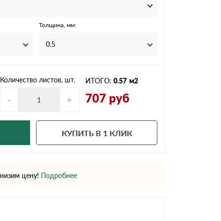
Ондутисс
Ондулина
Толщина, мм:
0.5
Шифер волновой
Шифер 8-волново
Количество листов, шт.
ИТОГО:
0.57
м2
707
руб
-
+
КУПИТЬ В 1 КЛИК
низим цену!
Подробнее