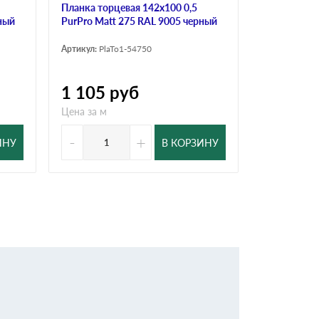
Планка торцевая 142х100 0,5
Планка торц
ный
PurPro Matt 275 RAL 9005 черный
Matt 275 R
Артикул:
PlaTo1-54750
Артикул:
PlaT
1 105
руб
889
ру
Цена за м
Цена за м
-
+
-
ИНУ
В КОРЗИНУ