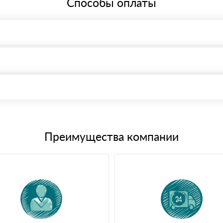
Способы оплаты
, возможна через системы электронных платежей.
иема материала после проверки качества и количества заказанного
15 и не более 19 символов
е номенклатуру товара, количество. После оплаты осуществляется 
щим банковским картам
Преимущества компании