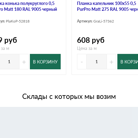
ка конька полукруглого 0,5
Планка капельник 100х55 0,5
ro Matt 180 RAL 9005 черный
PurPro Мatt 275 RAL 9005 чер
ул:
PlaKoP-52818
Артикул:
GraLi-57362
9
руб
608
руб
 за м
Цена за м
+
-
+
В КОРЗИНУ
В КОРЗ
Склады с которых мы возим