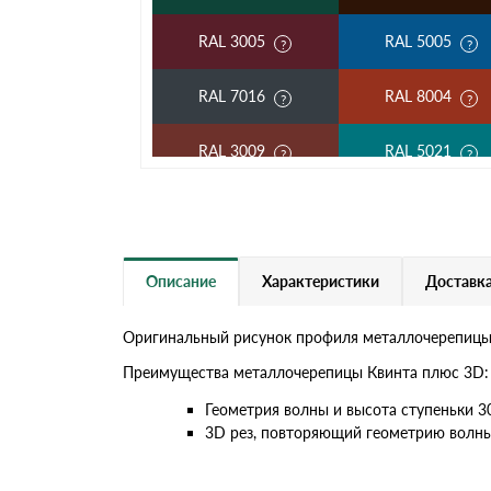
RAL 3005
RAL 5005
RAL 7016
RAL 8004
RAL 3009
RAL 5021
RAL 5002
RAL 1018
RAL 6002
RAL 6020
Описание
Характеристики
Доставка
RAL 1014
RAL 1015
Оригинальный рисунок профиля металлочерепицы K
RAL 9003
RAL 9006
Преимущества металлочерепицы Квинта плюс 3D:
Геометрия волны и высота ступеньки 
RR 11
RR 29
3D рез, повторяющий геометрию волны
RR 33
RR 750