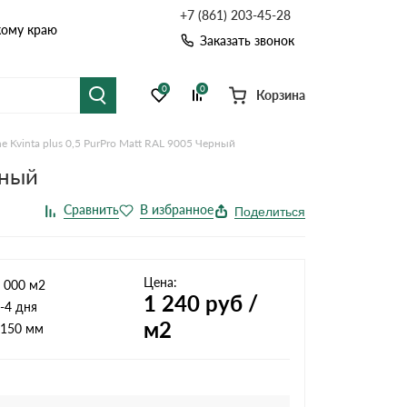
+7 (861) 203-45-28
кому краю
Заказать звонок
0
0
Корзина
 Kvinta plus 0,5 PurPro Matt RAL 9005 Черный
я черепица
Рулонная кровля
рный
цементная черепица
Фальцевая кровля
Поделиться
точные системы
Софиты
Цена:
 000 м2
1 240
руб /
-4 дня
м2
150 мм
Комплектующие д