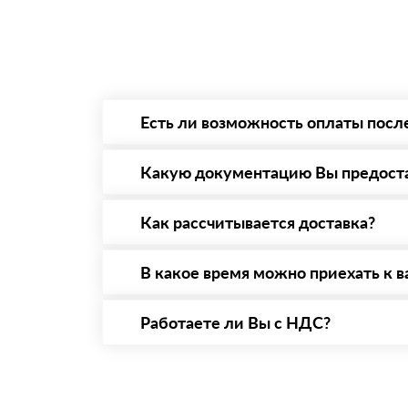
Есть ли возможность оплаты посл
Да. Самый распространенный способ оплаты 
то Вы вправе от него отказаться.
Какую документацию Вы предост
С каждой товарной позицией мы предоставл
Как рассчитывается доставка?
После оформления заявки с Вами свяжется п
стоимости и сроков доставки, которые впос
В какое время можно приехать к в
Вы можете приехать к нам в офис по адресу:
Работаете ли Вы с НДС?
Да, мы работаем с НДС 20% — то есть на о