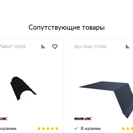
Сопутствующие товары
 PlaKoP-52818
Арт. GraLi-57362
 наличии
В наличии