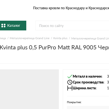
Поставка кровли по Краснодару и Краснодарс
Каталог
пица
Металлочерепица Grand Line
Kvinta plus
Металлочерепица Grand Line
Металлочерепица
Гибка
vinta plus 0,5 PurPro Matt RAL 9005 Че
Натуральная керамическая
епица
Фибро
черепица
Профнастил и штакетник
Водос
Металл в наличии
3
Комплектующие
Срок производства
3
Ширина листа
1
Покрытие: