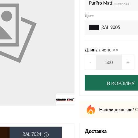
дулин
Ондулин Смарт
PurPro Matt
Матовая
Цвет:
RAL 9005
кий
Шифер для грядок
Длина листа, мм
-
+
новой
В КОРЗИНУ
Нашли дешевле? С
Доставка
RAL 7024