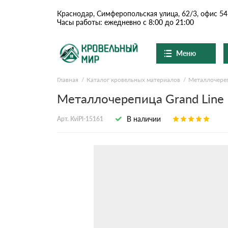
Краснодар, Симферопольская улица, 62/3, офис 54
Часы работы: ежедневно с 8:00 до 21:00
Меню
Главная
Каталог кровельных материалов
Металлочере
Ондулин и шифер
О компании
Доставка и оплата
Металлочерепица Grand Line K
Вопросы-ответы
Цементно-песчаная чер
Акции
В наличии
Арт. KviPl-15161
Контакты
Сланцевая кровля
Доборные элементы
Ондулин