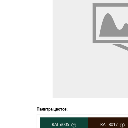
Черепица Он
Шифер
Шифер плос
Шифер 7-вол
Палитра цветов:
RAL 6005
RAL 8017