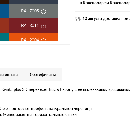
в Краснодаре и Краснода
RAL 7005
12 августа
доставка при 
RAL 3011
RAL 2004
RAL 3003
RAL 7004
 и оплата
Сертификаты
RAL 6019
vinta plus 3D перенесет Вас в Европу с ее маленькими, красивым
RR 32
30 мм повторяют профиль натуральной черепицы
RR 23
. Менее заметны горизонтальные стыки