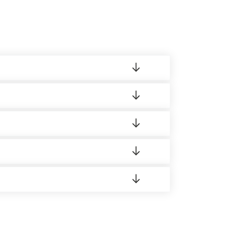
ленный товар был ненадлежащего качества,
ортную накладную.
редает заявку нашему логисту для оценки
 8:00-21:00.