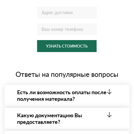
УЗНАТЬ СТОИМОСТЬ
Ответы на популярные вопросы
Есть ли возможность оплаты после
получения материала?
Да. Самый распространенный способ оплаты у нас
- оплата по факту получения товара. При этом,
Какую документацию Вы
если доставленный товар был ненадлежащего
предоставляете?
качества, то Вы вправе от него отказаться.
С каждой товарной позицией мы предоставляем