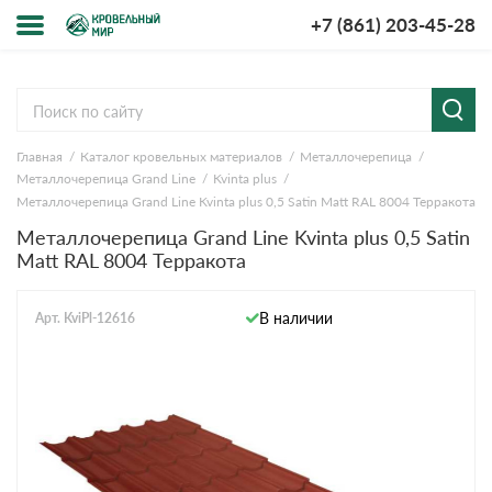
+7 (861) 203-45-28
Меню
О компании
Главная
Каталог кровельных материалов
Металлочерепица
Доставка и оплата
Металлочерепица Grand Line
Kvinta plus
Металлочерепица Grand Line Kvinta plus 0,5 Satin Мatt RAL 8004 Терракота
Вопросы-ответы
Металлочерепица Grand Line Kvinta plus 0,5 Satin
Мatt RAL 8004 Терракота
Акции
В наличии
Арт. KviPl-12616
Контакты