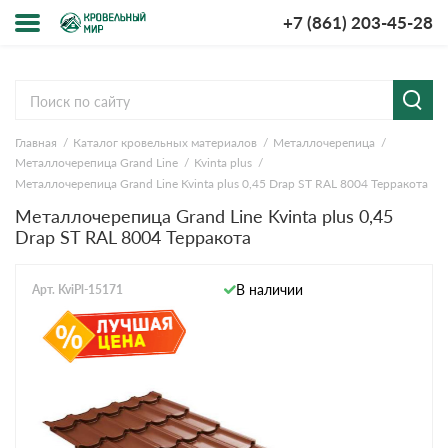
+7 (861) 203-45-28
Меню
О компании
Главная
Каталог кровельных материалов
Металлочерепица
Доставка и оплата
Металлочерепица Grand Line
Kvinta plus
Металлочерепица Grand Line Kvinta plus 0,45 Drap ST RAL 8004 Терракота
Вопросы-ответы
Металлочерепица Grand Line Kvinta plus 0,45
Drap ST RAL 8004 Терракота
Акции
В наличии
Арт. KviPl-15171
Контакты