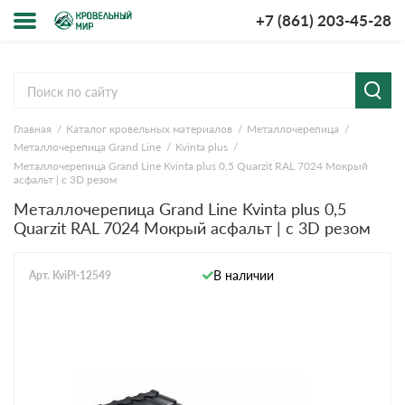
+7 (861) 203-45-28
Меню
О компании
Главная
Каталог кровельных материалов
Металлочерепица
Доставка и оплата
Металлочерепица Grand Line
Kvinta plus
Металлочерепица Grand Line Kvinta plus 0,5 Quarzit RAL 7024 Мокрый
Вопросы-ответы
асфальт | c 3D резом
Металлочерепица Grand Line Kvinta plus 0,5
Quarzit RAL 7024 Мокрый асфальт | c 3D резом
Акции
Контакты
В наличии
Арт. KviPl-12549