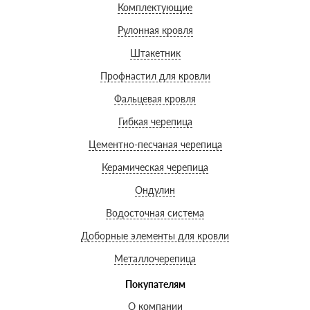
Комплектующие
Рулонная кровля
Штакетник
Профнастил для кровли
Фальцевая кровля
Гибкая черепица
Цементно-песчаная черепица
Керамическая черепица
Ондулин
Водосточная система
Доборные элементы для кровли
Металлочерепица
Покупателям
О компании