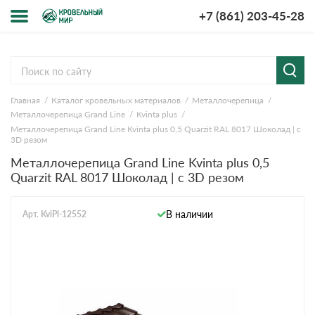
+7 (861) 203-45-28
Меню
О компании
Главная
Каталог кровельных материалов
Металлочерепица
Доставка и оплата
Металлочерепица Grand Line
Kvinta plus
Металлочерепица Grand Line Kvinta plus 0,5 Quarzit RAL 8017 Шоколад | c
Вопросы-ответы
3D резом
Металлочерепица Grand Line Kvinta plus 0,5
Quarzit RAL 8017 Шоколад | c 3D резом
Акции
Контакты
В наличии
Арт. KviPl-12552