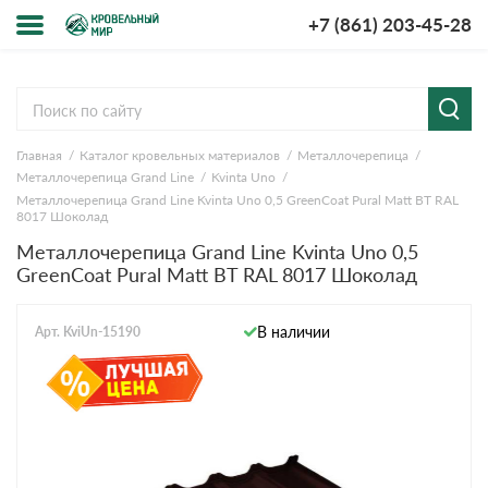
+7 (861) 203-45-28
Меню
О компании
Главная
Каталог кровельных материалов
Металлочерепица
Доставка и оплата
Металлочерепица Grand Line
Kvinta Uno
Металлочерепица Grand Line Kvinta Uno 0,5 GreenCoat Pural Matt BT RAL
Вопросы-ответы
8017 Шоколад
Металлочерепица Grand Line Kvinta Uno 0,5
GreenCoat Pural Matt BT RAL 8017 Шоколад
Акции
Контакты
В наличии
Арт. KviUn-15190