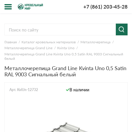
+7 (861) 203-45-28
Меню
О компании
Главная
Каталог кровельных материалов
Металлочерепица
Доставка и оплата
Металлочерепица Grand Line
Kvinta Uno
Металлочерепица Grand Line Kvinta Uno 0,5 Satin RAL 9003 Сигнальный
Вопросы-ответы
белый
Металлочерепица Grand Line Kvinta Uno 0,5 Satin
RAL 9003 Сигнальный белый
Акции
Контакты
В наличии
Арт. KviUn-12732