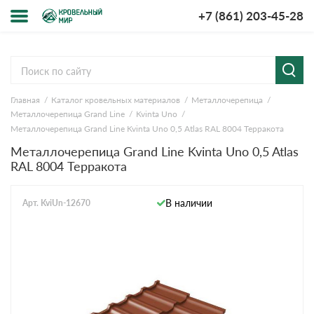
+7 (861) 203-45-28
Меню
О компании
Главная
Каталог кровельных материалов
Металлочерепица
Доставка и оплата
Металлочерепица Grand Line
Kvinta Uno
Металлочерепица Grand Line Kvinta Uno 0,5 Atlas RAL 8004 Терракота
Вопросы-ответы
Металлочерепица Grand Line Kvinta Uno 0,5 Atlas
RAL 8004 Терракота
Акции
В наличии
Арт. KviUn-12670
Контакты