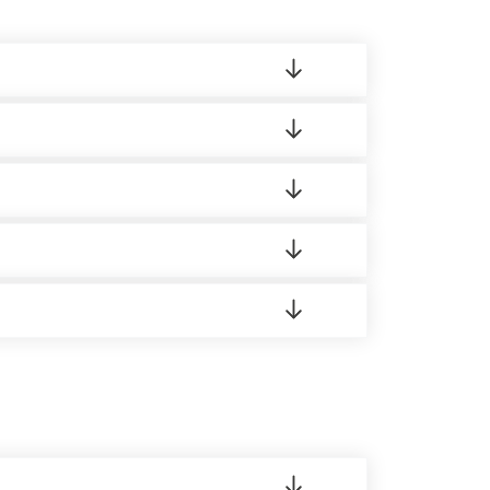
ленный товар был ненадлежащего качества,
ортную накладную.
редает заявку нашему логисту для оценки
 8:00-21:00.