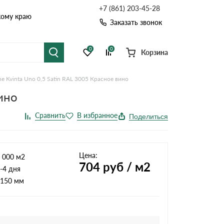
+7 (861) 203-45-28
кому краю
Заказать звонок
0
0
Корзина
e Kvinta Uno 0,5 Satin RAL 3005 Красное вино
я черепица
Рулонная кровля
ино
цементная черепица
Фальцевая кровля
Поделиться
точные системы
Софиты
Цена:
 000 м2
704
руб / м2
-4 дня
150 мм
Комплектующие д