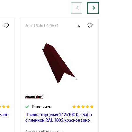
Арт. PlaTo1-54671
Арт. PlaTo1
В наличии
В налич
Satin
Планка торцевая 142х100 0,5 Satin
Планка торц
с пленкой RAL 3005 красное вино
пленкой RA
Артикул:
PlaTo1-54671
Артикул:
PlaT