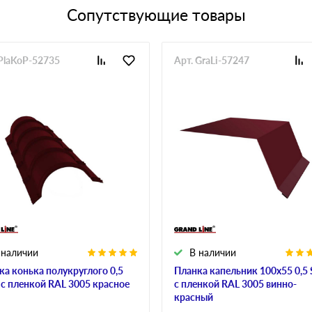
Сопутствующие товары
 PlaKoP-52735
Арт. GraLi-57247
 наличии
В наличии
ка конька полукруглого 0,5
Планка капельник 100х55 0,5 
n с пленкой RAL 3005 красное
с пленкой RAL 3005 винно-
красный