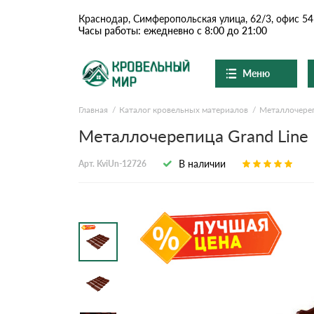
Краснодар, Симферопольская улица, 62/3, офис 54
Часы работы: ежедневно с 8:00 до 21:00
Меню
Главная
Каталог кровельных материалов
Металлочере
Ондулин и шифер
О компании
Доставка и оплата
Металлочерепица Grand Line K
Вопросы-ответы
Цементно-песчаная чер
Акции
В наличии
Арт. KviUn-12726
Контакты
Сланцевая кровля
Доборные элементы
Ондулин