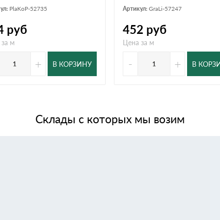
ул:
PlaKoP-52735
Артикул:
GraLi-57247
4
руб
452
руб
 за м
Цена за м
+
-
+
В КОРЗИНУ
В КОРЗ
Склады с которых мы возим