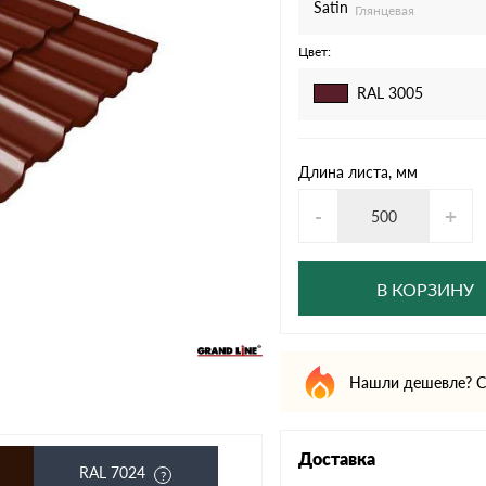
дулин
Ондулин Смарт
Satin
Глянцевая
Цвет:
RAL 3005
кий
Шифер для грядок
Длина листа, мм
-
+
новой
В КОРЗИНУ
Нашли дешевле? С
Доставка
RAL 7024