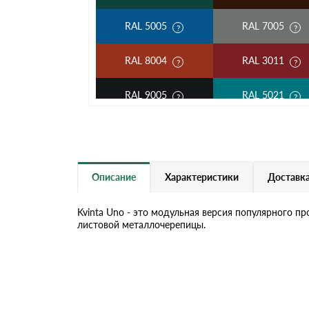
RAL 5005
RAL 7005
RAL 8004
RAL 3011
RAL 9005
RAL 5021
RAL 5002
RAL 3003
RAL 7004
RAL 1014
Описание
Характеристики
Доставка
RAL 6019
RAL 9003
Kvinta Uno - это модульная версия популярного п
листовой металлочерепицы.
RR 32
RR 11
RR 23
RR 33