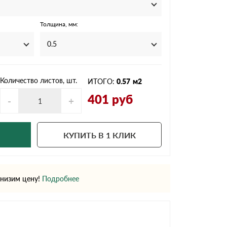
Ондутисс
Ондулина
Толщина, мм:
0.5
Шифер волновой
Шифер 8-волново
Количество листов, шт.
ИТОГО:
0.57
м2
401
руб
-
+
КУПИТЬ В 1 КЛИК
низим цену!
Подробнее