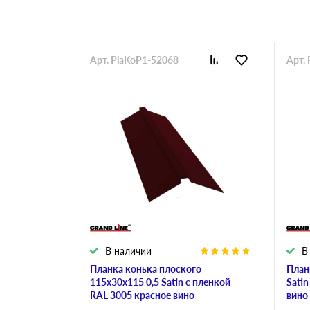
Арт. PlaKoP1-52068
Арт.
В наличии
В
Планка конька плоского
План
115х30х115 0,5 Satin с пленкой
Sati
RAL 3005 красное вино
вино