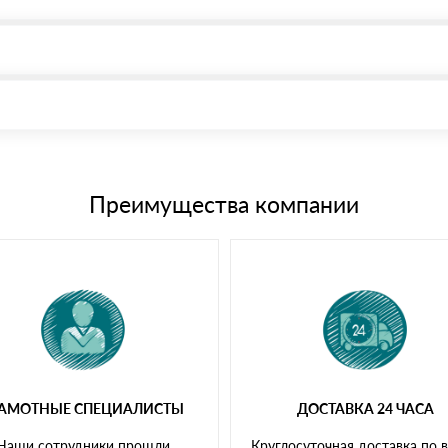
, возможна через системы электронных платежей.
иема материала после проверки качества и количества заказанного
15 и не более 19 символов
е номенклатуру товара, количество. После оплаты осуществляется 
щим банковским картам
Преимущества компании
РАМОТНЫЕ СПЕЦИАЛИСТЫ
ДОСТАВКА 24 ЧАСА
Наши сотрудники прошли
Круглосуточная доставка по 