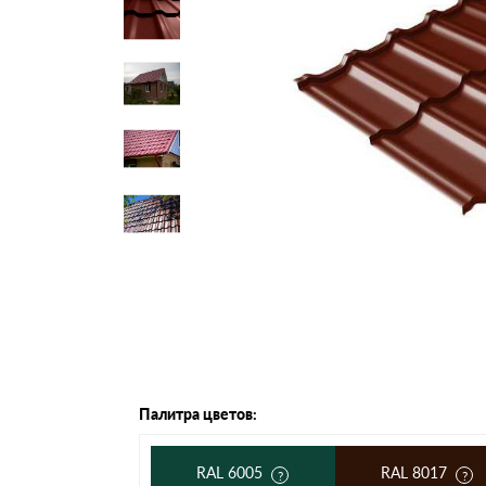
Черепица Он
Шифер
Шифер плос
Шифер 7-вол
Палитра цветов:
RAL 6005
RAL 8017