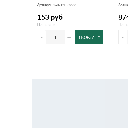
Артикул:
PlaKoP1-52068
Артик
153
руб
87
Цена за м
Цена
-
+
-
В КОРЗИНУ