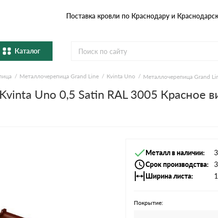
Поставка кровли по Краснодару и Краснодарс
Каталог
пица
Металлочерепица Grand Line
Kvinta Uno
Металлочерепица Grand Lin
Металлочерепица
Гибка
vinta Uno 0,5 Satin RAL 3005 Красное в
Натуральная керамическая
епица
Фибро
черепица
Профнастил и штакетник
Водос
Металл в наличии
3
Комплектующие
Срок производства
3
Ширина листа
1
Покрытие: