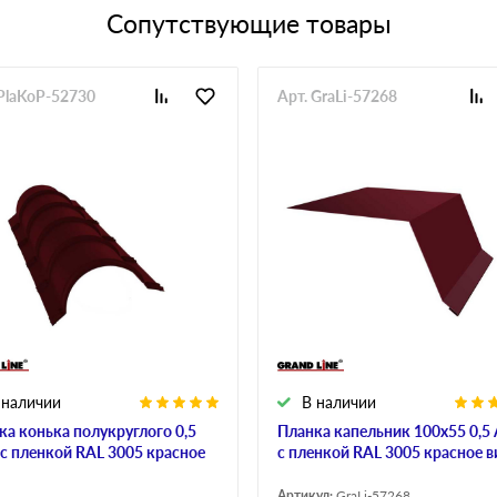
Сопутствующие товары
 PlaKoP-52730
Арт. GraLi-57268
 наличии
В наличии
ка конька полукруглого 0,5
Планка капельник 100х55 0,5 
s с пленкой RAL 3005 красное
с пленкой RAL 3005 красное в
Артикул:
GraLi-57268