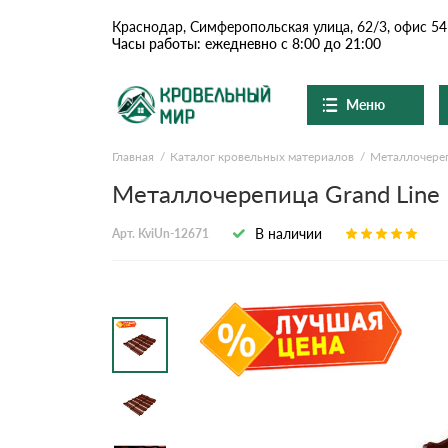
Краснодар, Симферопольская улица, 62/3, офис 54
Часы работы: ежедневно с 8:00 до 21:00
Меню
Главная
Каталог кровельных материалов
Металлочере
Ондулин и шифер
О компании
Доставка и оплата
Металлочерепица Grand Line K
Вопросы-ответы
Цементно-песчаная чер
Акции
В наличии
Арт. KviUn-12671
Контакты
Сланцевая кровля
Доборные элементы
Ондулин