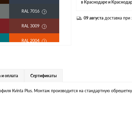
в Краснодаре и Краснода
RAL 7016
09 августа
доставка при 
RAL 3009
RAL 2004
RAL 6020
RAL 1015
 и оплата
Сертификаты
RAL 9006
рофиля Kvinta Plus. Монтаж производится на стандартную обрешетку
RR 29
RR 750