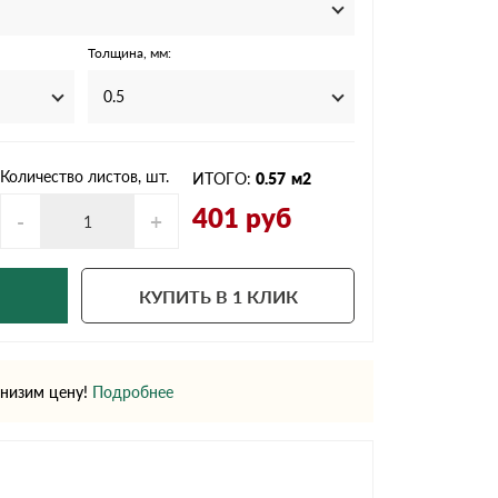
Ондутисс
Ондулина
Толщина, мм:
0.5
Шифер волновой
Шифер 8-волново
Количество листов, шт.
ИТОГО:
0.57
м2
401
руб
-
+
КУПИТЬ В 1 КЛИК
низим цену!
Подробнее