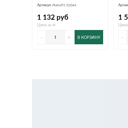
Артикул:
PlaKoP1-52064
Артик
1 132
руб
1 
Цена за м
Цена
-
+
-
В КОРЗИНУ