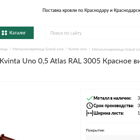
Поставка кровли по Краснодару и Краснодарс
Каталог
пица
Металлочерепица Grand Line
Kvinta Uno
Металлочерепица Grand Lin
Металлочерепица
Гибка
vinta Uno 0,5 Atlas RAL 3005 Красное в
Натуральная керамическая
епица
Фибро
черепица
Профнастил и штакетник
Водос
Металл в наличии
3
Комплектующие
Срок производства
3
Ширина листа
1
Покрытие: