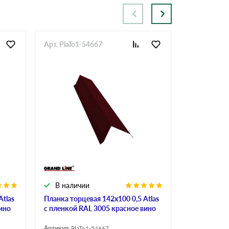
Арт. PlaTo1-54667
Арт. PlaTo1
В наличии
В налич
Atlas
Планка торцевая 142х100 0,5 Atlas
Планка торц
ино
с пленкой RAL 3005 красное вино
пленкой RA
Артикул:
PlaTo1-54667
Артикул:
PlaT