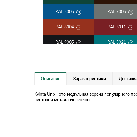
RAL 5005
RAL 7005
RAL 8004
RAL 3011
RAL 9005
RAL 5021
RAL 5002
RAL 3003
RAL 7004
RAL 1014
Описание
Характеристики
Доставка
RAL 6019
RAL 9003
Kvinta Uno - это модульная версия популярного п
листовой металлочерепицы.
RR 32
RR 11
RR 23
RR 33