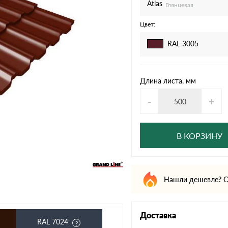
дулин
Ондулин Смарт
Atlas
Глянцевая
Цвет:
RAL 3005
кий
Шифер для грядок
Длина листа, мм
-
+
новой
В КОРЗИНУ
Нашли дешевле? С
Доставка
RAL 7024