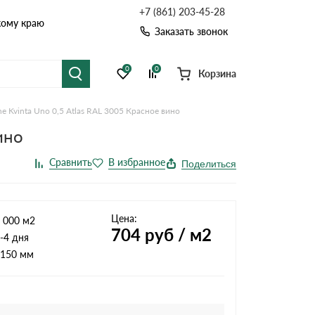
+7 (861) 203-45-28
кому краю
Заказать звонок
0
0
Корзина
e Kvinta Uno 0,5 Atlas RAL 3005 Красное вино
я черепица
Рулонная кровля
ино
цементная черепица
Фальцевая кровля
Поделиться
точные системы
Софиты
Цена:
 000 м2
704
руб / м2
-4 дня
150 мм
Комплектующие д