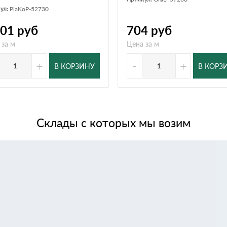
ул:
PlaKoP-52730
501
руб
704
руб
 за м
Цена за м
+
-
+
В КОРЗИНУ
В КОРЗ
Склады с которых мы возим