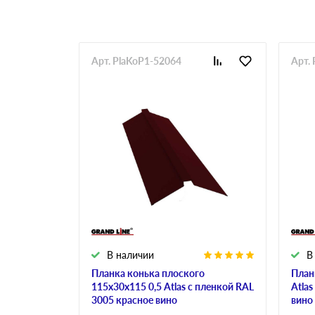
Арт. PlaKoP1-52064
Арт.
В наличии
В
Планка конька плоского
План
115х30х115 0,5 Atlas с пленкой RAL
Atla
3005 красное вино
вино