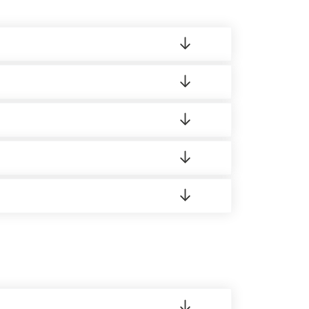
ленный товар был ненадлежащего качества,
ортную накладную.
редает заявку нашему логисту для оценки
 8:00-21:00.