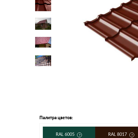
Черепица Он
Шифер
Шифер плос
Шифер 7-вол
Палитра цветов:
RAL 6005
RAL 8017