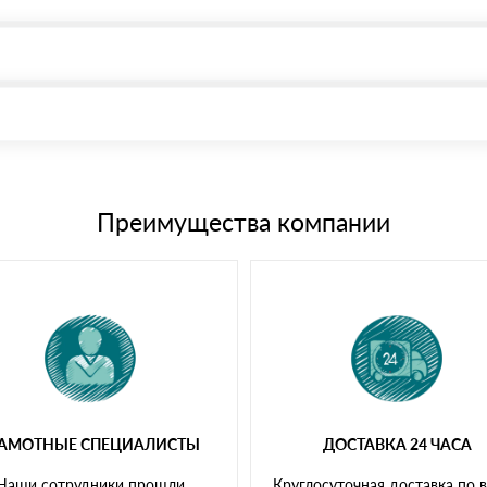
, возможна через системы электронных платежей.
иема материала после проверки качества и количества заказанного
15 и не более 19 символов
е номенклатуру товара, количество. После оплаты осуществляется 
щим банковским картам
Преимущества компании
РАМОТНЫЕ СПЕЦИАЛИСТЫ
ДОСТАВКА 24 ЧАСА
Наши сотрудники прошли
Круглосуточная доставка по 