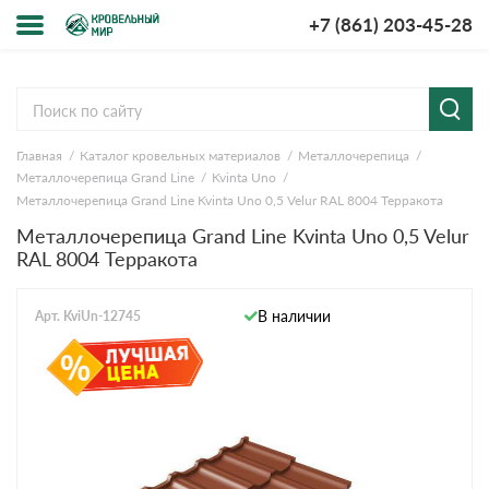
+7 (861) 203-45-28
Меню
О компании
Главная
Каталог кровельных материалов
Металлочерепица
Доставка и оплата
Металлочерепица Grand Line
Kvinta Uno
Металлочерепица Grand Line Kvinta Uno 0,5 Velur RAL 8004 Терракота
Вопросы-ответы
Металлочерепица Grand Line Kvinta Uno 0,5 Velur
RAL 8004 Терракота
Акции
В наличии
Арт. KviUn-12745
Контакты