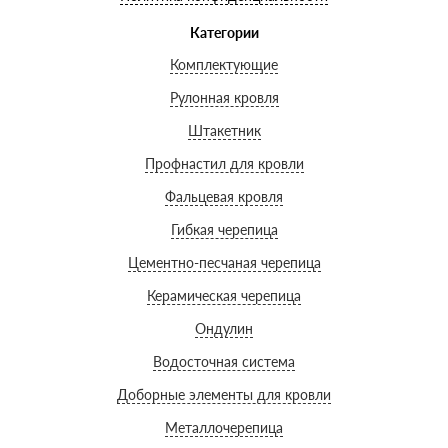
Категории
Комплектующие
Рулонная кровля
Штакетник
Профнастил для кровли
Фальцевая кровля
Гибкая черепица
Цементно-песчаная черепица
Керамическая черепица
Ондулин
Водосточная система
Доборные элементы для кровли
Металлочерепица