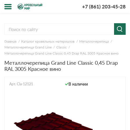
+7 (861) 203-45-28
Меню
О компании
Главная
Каталог кровельных материалов
Металлочерепица
Доставка и оплата
Металлочерепица Grand Line
Classic
Металлочерепица Grand Line Classic 0,45 Drap RAL 3005 Красное вино
Вопросы-ответы
Металлочерепица Grand Line Classic 0,45 Drap
RAL 3005 Красное вино
Акции
В наличии
Арт. Cla-12121
Контакты