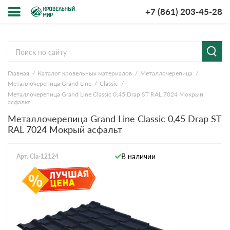
+7 (861) 203-45-28
Меню
О компании
Главная
Каталог кровельных материалов
Металлочерепица
Доставка и оплата
Металлочерепица Grand Line
Classic
Металлочерепица Grand Line Classic 0,45 Drap ST RAL 7024 Мокрый
Вопросы-ответы
асфальт
Металлочерепица Grand Line Classic 0,45 Drap ST
RAL 7024 Мокрый асфальт
Акции
Контакты
В наличии
Арт. Cla-12124