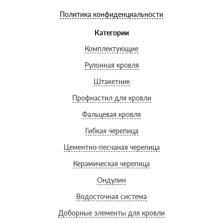
Политика конфиденциальности
Категории
Комплектующие
Рулонная кровля
Штакетник
Профнастил для кровли
Фальцевая кровля
Гибкая черепица
Цементно-песчаная черепица
Керамическая черепица
Ондулин
Водосточная система
Доборные элементы для кровли