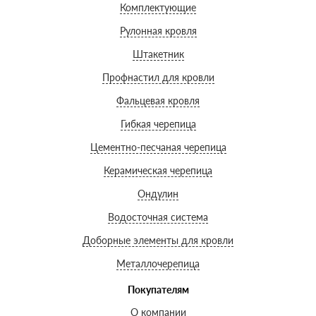
Комплектующие
Рулонная кровля
Штакетник
Профнастил для кровли
Фальцевая кровля
Гибкая черепица
Цементно-песчаная черепица
Керамическая черепица
Ондулин
Водосточная система
Доборные элементы для кровли
Металлочерепица
Покупателям
О компании