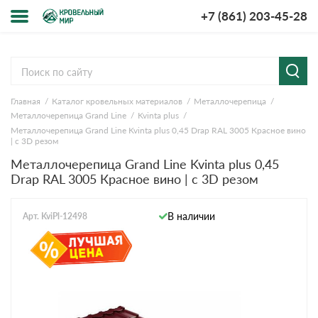
+7 (861) 203-45-28
Меню
О компании
Главная
Каталог кровельных материалов
Металлочерепица
Доставка и оплата
Металлочерепица Grand Line
Kvinta plus
Металлочерепица Grand Line Kvinta plus 0,45 Drap RAL 3005 Красное вино
Вопросы-ответы
| c 3D резом
Металлочерепица Grand Line Kvinta plus 0,45
Drap RAL 3005 Красное вино | c 3D резом
Акции
Контакты
В наличии
Арт. KviPl-12498