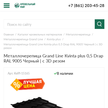
+7 (861) 203-45-28
Меню
О компании
Главная
Каталог кровельных материалов
Металлочерепица
Доставка и оплата
Металлочерепица Grand Line
Kvinta plus
Металлочерепица Grand Line Kvinta plus 0,5 Drap RAL 9005 Черный | c 3D
Вопросы-ответы
резом
Металлочерепица Grand Line Kvinta plus 0,5 Drap
RAL 9005 Черный | c 3D резом
Акции
Контакты
В наличии
Арт. KviPl-15165