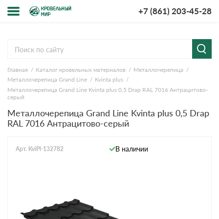
+7 (861) 203-45-28
Меню
О компании
Главная
Каталог кровельных материалов
Металлочерепица
Доставка и оплата
Металлочерепица Grand Line
Kvinta plus
Металлочерепица Grand Line Kvinta plus 0,5 Drap RAL 7016 Антрацитово-
Вопросы-ответы
серый
Металлочерепица Grand Line Kvinta plus 0,5 Drap
RAL 7016 Антрацитово-серый
Акции
Контакты
В наличии
Арт. KviPl-132782