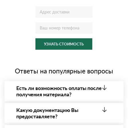
УЗНАТЬ СТОИМОСТЬ
Ответы на популярные вопросы
Есть ли возможность оплаты после
получения материала?
Да. Самый распространенный способ оплаты у нас
- оплата по факту получения товара. При этом,
Какую документацию Вы
если доставленный товар был ненадлежащего
предоставляете?
качества, то Вы вправе от него отказаться.
С каждой товарной позицией мы предоставляем