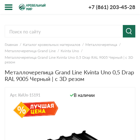
+7 (861) 203-45-28
Меню
О компании
Главная
Каталог кровельных материалов
Металлочерепица
Доставка и оплата
Металлочерепица Grand Line
Kvinta Uno
Металлочерепица Grand Line Kvinta Uno 0,5 Drap RAL 9005 Черный | c 3D
Вопросы-ответы
резом
Металлочерепица Grand Line Kvinta Uno 0,5 Drap
RAL 9005 Черный | c 3D резом
Акции
Контакты
В наличии
Арт. KviUn-15191