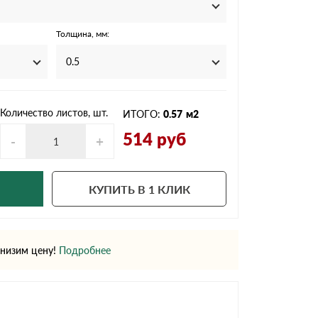
Ондутисс
Ондулина
Толщина, мм:
0.5
Шифер волновой
Шифер 8-волново
Количество листов, шт.
ИТОГО:
0.57
м2
514
руб
-
+
КУПИТЬ В 1 КЛИК
низим цену!
Подробнее