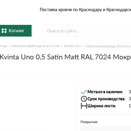
Поставка кровли по Краснодару и Краснодарс
Каталог
пица
Металлочерепица Grand Line
Kvinta Uno
Металлочерепица Grand Lin
Металлочерепица
Гибка
vinta Uno 0,5 Satin Мatt RAL 7024 Мок
Натуральная керамическая
епица
Фибро
черепица
Профнастил и штакетник
Водос
Металл в наличии
3
Комплектующие
Срок производства
3
Ширина листа
1
Покрытие: