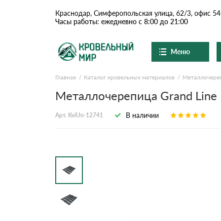
Краснодар, Симферопольская улица, 62/3, офис 54
Часы работы: ежедневно с 8:00 до 21:00
Меню
Главная
Каталог кровельных материалов
Металлочере
Ондулин и шифер
О компании
Доставка и оплата
Металлочерепица Grand Line K
Вопросы-ответы
Цементно-песчаная чер
Акции
В наличии
Арт. KviUn-12741
Контакты
Сланцевая кровля
Доборные элементы
Ондулин