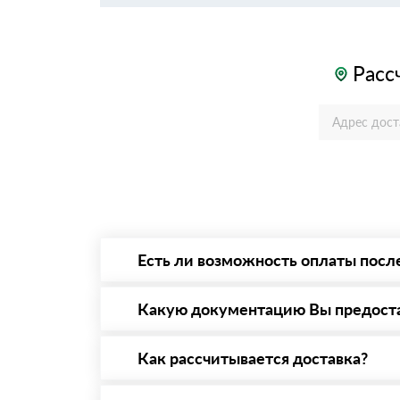
Расс
Есть ли возможность оплаты посл
Да. Самый распространенный способ оплаты 
то Вы вправе от него отказаться.
Какую документацию Вы предост
С каждой товарной позицией мы предоставл
Как рассчитывается доставка?
После оформления заявки с Вами свяжется п