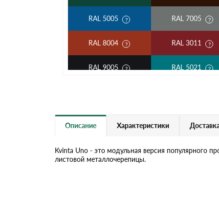
RAL 5005
RAL 7005
RAL 8004
RAL 3011
RAL 9005
RAL 5021
RAL 5002
RAL 3003
RAL 7004
RAL 1014
Описание
Характеристики
Доставка
RAL 6019
RAL 9003
Kvinta Uno - это модульная версия популярного п
листовой металлочерепицы.
RR 32
RR 11
RR 23
RR 33