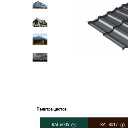
Черепица Он
Шифер
Шифер плос
Шифер 7-вол
Палитра цветов:
RAL 6005
RAL 8017