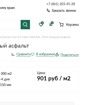
+7 (861) 203-45-28
кому краю
Заказать звонок
0
0
Корзина
e Kvinta Uno 0,5 Satin Мatt RAL 7024 Мокрый асфальт
я черепица
Рулонная кровля
рый асфальт
цементная черепица
Фальцевая кровля
Поделиться
точные системы
Софиты
Цена:
 000 м2
901
руб / м2
-4 дня
150 мм
Комплектующие д