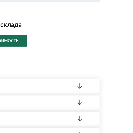
 склада
ТОИМОСТЬ
ленный товар был ненадлежащего качества,
ортную накладную.
редает заявку нашему логисту для оценки