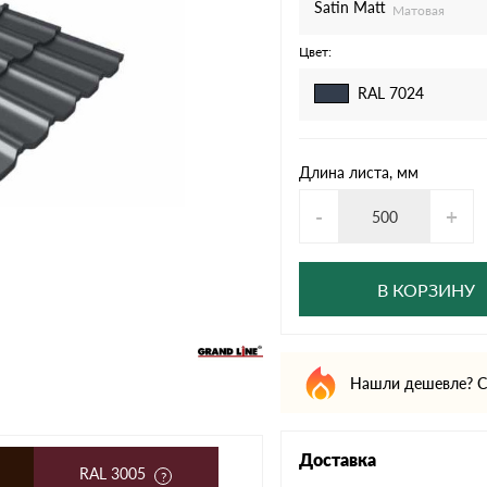
дулин
Ондулин Смарт
Satin Мatt
Матовая
Цвет:
RAL 7024
кий
Шифер для грядок
Длина листа, мм
-
+
новой
В КОРЗИНУ
Нашли дешевле? С
Доставка
RAL 3005