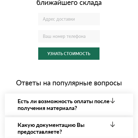
ближайшего склада
УЗНАТЬ СТОИМОСТЬ
Ответы на популярные вопросы
Есть ли возможность оплаты после
получения материала?
Да. Самый распространенный способ оплаты у нас
- оплата по факту получения товара. При этом,
Какую документацию Вы
если доставленный товар был ненадлежащего
предоставляете?
качества, то Вы вправе от него отказаться.