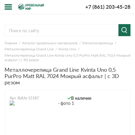
+7 (861) 203-45-28
Меню
О компании
Главная
Каталог кровельных материалов
Металлочерепица
Доставка и оплата
Металлочерепица Grand Line
Kvinta Uno
Металлочерепица Grand Line Kvinta Uno 0,5 PurPro Matt RAL 7024 Мокрый
Вопросы-ответы
асфальт | c 3D резом
Металлочерепица Grand Line Kvinta Uno 0,5
PurPro Matt RAL 7024 Мокрый асфальт | c 3D
Акции
резом
Контакты
В наличии
Арт. KviUn-15187