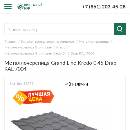
+7 (861) 203-45-28
Меню
О компании
Главная
Каталог кровельных материалов
Металлочерепица
Доставка и оплата
Металлочерепица Grand Line
Kredo
Металлочерепица Grand Line Kredo 0,45 Drap RAL 7004
Вопросы-ответы
Металлочерепица Grand Line Kredo 0,45 Drap
RAL 7004
Акции
В наличии
Арт. Kre-12352
Контакты