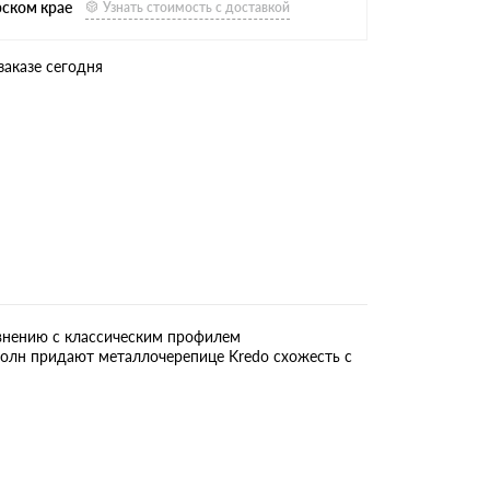
рском крае
Узнать стоимость с доставкой
заказе сегодня
внению с классическим профилем
волн придают металлочерепице Kredo схожесть с