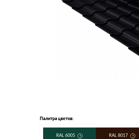
Черепица Он
Шифер
Шифер плос
Шифер 7-вол
Палитра цветов:
RAL 6005
RAL 8017