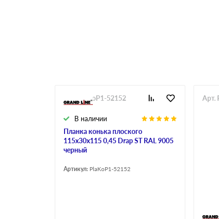
Арт. PlaKoP1-52152
Арт.
В наличии
Планка конька плоского
115х30х115 0,45 Drap ST RAL 9005
черный
Артикул:
PlaKoP1-52152