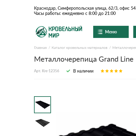
Краснодар, Симферопольская улица, 62/3, офис 54
Часы работы: ежедневно с 8:00 до 21:00
Меню
Главная
Каталог кровельных материалов
Металлочере
Ондулин и шифер
О компании
Доставка и оплата
Металлочерепица Grand Line 
Вопросы-ответы
Цементно-песчаная чер
Акции
В наличии
Арт. Kre-12356
Контакты
Сланцевая кровля
Доборные элементы
Ондулин