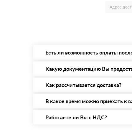
Есть ли возможность оплаты посл
Да. Самый распространенный способ оплаты 
то Вы вправе от него отказаться.
Какую документацию Вы предост
С каждой товарной позицией мы предоставл
Как рассчитывается доставка?
После оформления заявки с Вами свяжется п
стоимости и сроков доставки, которые впос
В какое время можно приехать к в
Вы можете приехать к нам в офис по адресу:
Работаете ли Вы с НДС?
Да, мы работаем с НДС 20% — то есть на о