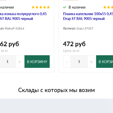
 наличии
В наличии
ка конька полукруглого 0,45
Планка капельник 100х55 0,4
 ST RAL 9005 черный
Drap ST RAL 9005 черный
ул:
PlaKoP-52814
Артикул:
GraLi-57357
062
руб
472
руб
 за м
Цена за м
+
-
+
В КОРЗИНУ
В КОРЗ
Склады с которых мы возим