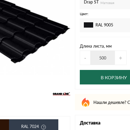
дулин
Ондулин Смарт
Drap ST
Матовая
Цвет:
RAL 9005
кий
Шифер для грядок
Длина листа, мм
-
+
новой
В КОРЗИНУ
Нашли дешевле? С
Доставка
RAL 7024