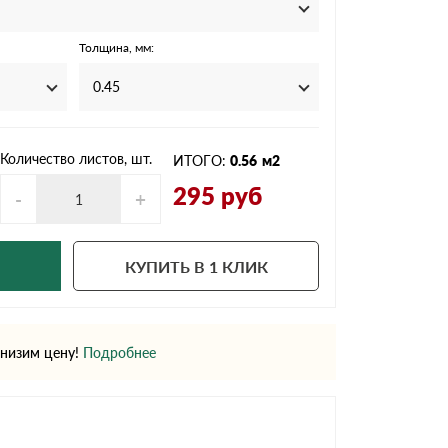
Ондутисс
Ондулина
Толщина, мм:
0.45
Шифер волновой
Шифер 8-волново
Количество листов, шт.
ИТОГО:
0.56
м2
295
руб
-
+
КУПИТЬ В 1 КЛИК
низим цену!
Подробнее