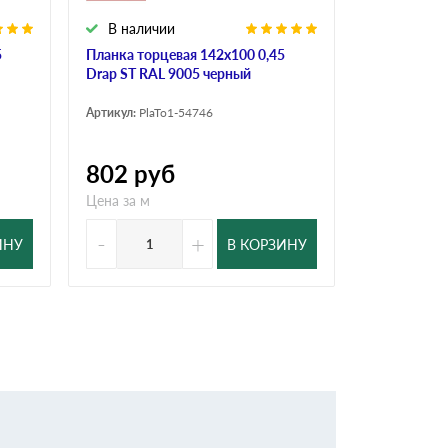
В наличии
В налич
5
Планка торцевая 142х100 0,45
Планка торц
Drap ST RAL 9005 черный
ST RAL 900
Артикул:
PlaTo1-54746
Артикул:
PlaT
802
руб
646
ру
Цена за м
Цена за м
-
+
-
ИНУ
В КОРЗИНУ