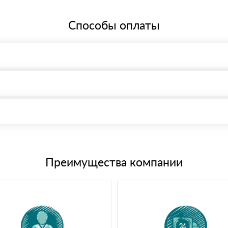
Способы оплаты
, возможна через системы электронных платежей.
иема материала после проверки качества и количества заказанного
15 и не более 19 символов
е номенклатуру товара, количество. После оплаты осуществляется 
щим банковским картам
Преимущества компании