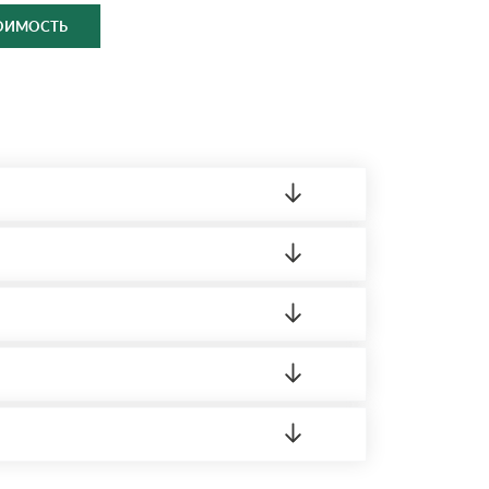
ТОИМОСТЬ
ленный товар был ненадлежащего качества,
ортную накладную.
редает заявку нашему логисту для оценки
 8:00-21:00.