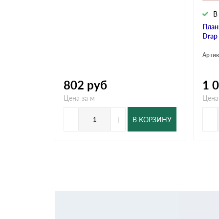
В
План
Drap
Артик
802
руб
1 
Цена за м
Цена
-
+
-
В КОРЗИНУ