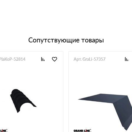
Сопутствующие товары
 PlaKoP-52814
Арт. GraLi-57357