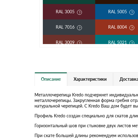
RAL 3005
RAL 5005
RAL 7016
RAL 8004
RAL 3009
RAL 5021
RAL 5002
RAL 1018
RAL 6002
RAL 6020
Описание
Характеристики
Доставка
RAL 1014
RAL 1015
Металлочерепица Kredo подчеркнет индивидуальн
металлочерепицы. Закругленная форма гребня отр
RAL 9003
RAL 9006
натуральной черепицей. С Kredo Ваш дом будет в
Профиль Kredo создан специально для скатов длин
RR 11
RR 29
Горизонтальный шов при стыковке двух листов ме
RR 33
При скате большей длины рекомендуем использов