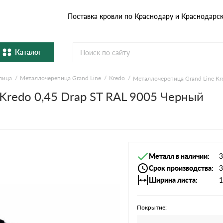
Поставка кровли по Краснодару и Краснодарс
Каталог
пица
Металлочерепица Grand Line
Kredo
Металлочерепица Grand Line Kr
Металлочерепица
Гибка
Kredo 0,45 Drap ST RAL 9005 Черный
Натуральная керамическая
епица
Фибро
черепица
Профнастил и штакетник
Водос
Металл в наличии
3
Комплектующие
Срок производства
3
Ширина листа
1
Покрытие: