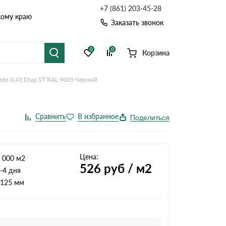
+7 (861) 203-45-28
кому краю
Заказать звонок
0
0
Корзина
edo 0,45 Drap ST RAL 9005 Черный
я черепица
Рулонная кровля
цементная черепица
Фальцевая кровля
Поделиться
точные системы
Софиты
Цена:
 000 м2
526
руб / м2
-4 дня
125 мм
Комплектующие д