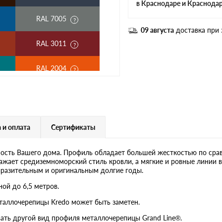
в Краснодаре и Краснода
RAL 7005
09 августа
доставка при 
RAL 3011
RAL 2004
RAL 3003
RAL 7004
 и оплата
Сертификаты
RAL 6019
ость Вашего дома. Профиль обладает большей жесткостью по сра
ажает средиземноморский стиль кровли, а мягкие и ровные линии 
RR 32
ыразительным и оригинальным долгие годы.
ой до 6,5 метров.
RR 23
таллочерепицы Kredo может быть заметен.
ать другой вид профиля металлочерепицы Grand Line®.