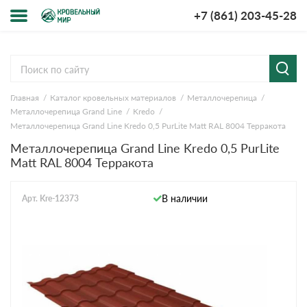
+7 (861) 203-45-28
Меню
О компании
Главная
Каталог кровельных материалов
Металлочерепица
Доставка и оплата
Металлочерепица Grand Line
Kredo
Металлочерепица Grand Line Kredo 0,5 PurLite Мatt RAL 8004 Терракота
Вопросы-ответы
Металлочерепица Grand Line Kredo 0,5 PurLite
Мatt RAL 8004 Терракота
Акции
В наличии
Арт. Kre-12373
Контакты