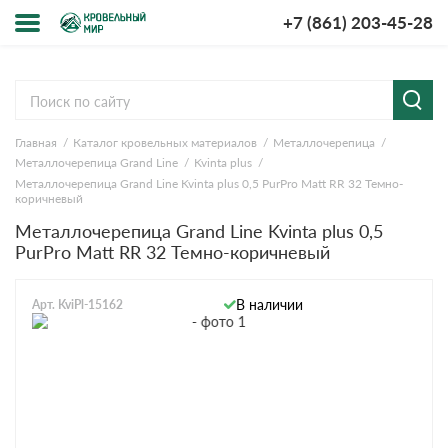
+7 (861) 203-45-28
Меню
О компании
Главная
Каталог кровельных материалов
Металлочерепица
Доставка и оплата
Металлочерепица Grand Line
Kvinta plus
Металлочерепица Grand Line Kvinta plus 0,5 PurPro Matt RR 32 Темно-
Вопросы-ответы
коричневый
Металлочерепица Grand Line Kvinta plus 0,5
PurPro Matt RR 32 Темно-коричневый
Акции
Контакты
В наличии
Арт. KviPl-15162