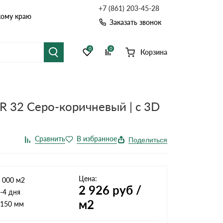
+7 (861) 203-45-28
кому краю
Заказать звонок
0
0
Корзина
я черепица
Рулонная кровля
RR 32 Серо-коричневый | c 3D
цементная черепица
Фальцевая кровля
точные системы
Софиты
Поделиться
Цена:
 000 м2
2 926
руб /
-4 дня
м2
150 мм
Комплектующие д