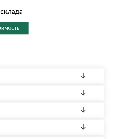
 склада
ТОИМОСТЬ
ленный товар был ненадлежащего качества,
ортную накладную.
редает заявку нашему логисту для оценки
 8:00-21:00.