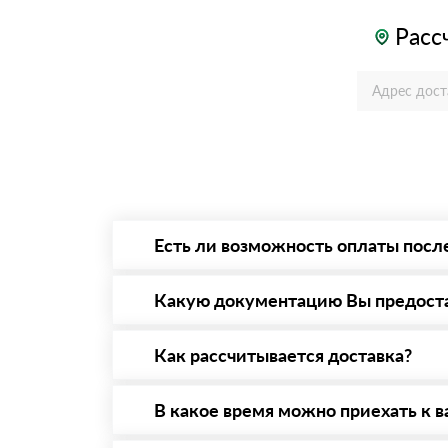
Расс
Есть ли возможность оплаты посл
Да. Самый распространенный способ оплаты 
то Вы вправе от него отказаться.
Какую документацию Вы предост
С каждой товарной позицией мы предоставл
Как рассчитывается доставка?
После оформления заявки с Вами свяжется п
стоимости и сроков доставки, которые впос
В какое время можно приехать к в
Вы можете приехать к нам в офис по адресу: