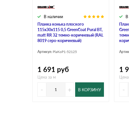
В наличии
В
Планка конька плоского
План
115х30х115 0,5 GreenCoat Pural BT,
Green
matt RR 32 темно-коричневый (RAL
темн
8019 серо-коричневый)
кори
Артикул:
PlaKoP1-52125
Артик
1 691
руб
1 
Цена за м
Цена
-
+
-
В КОРЗИНУ