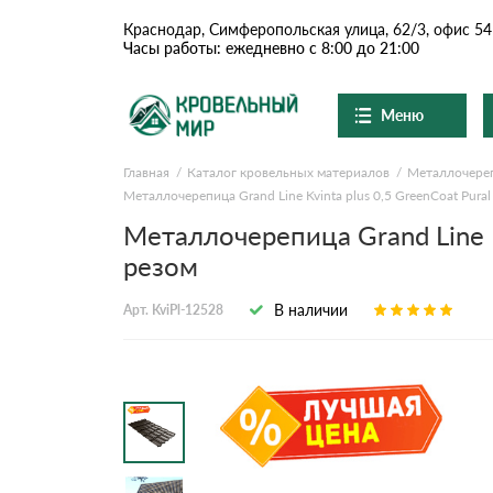
Краснодар, Симферопольская улица, 62/3, офис 54
Часы работы: ежедневно с 8:00 до 21:00
Меню
Главная
Каталог кровельных материалов
Металлочере
Ондулин и шифер
О компании
Металлочерепица Grand Line Kvinta plus 0,5 GreenCoat Pura
Доставка и оплата
Вопросы-ответы
Металлочерепица Grand Line K
Цементно-песчаная чер
Акции
резом
Контакты
Сланцевая кровля
В наличии
Арт. KviPl-12528
Доборные элементы
Ондулин