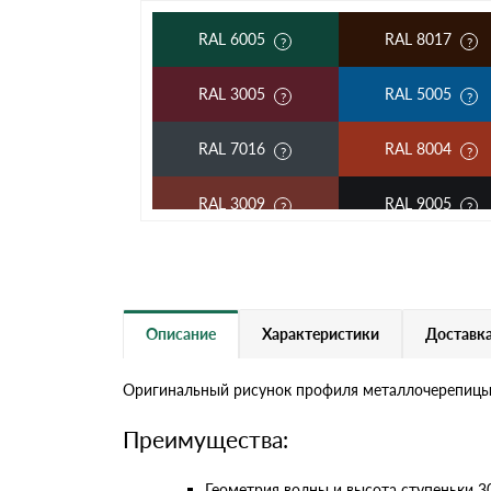
RAL 6005
RAL 8017
RAL 3005
RAL 5005
RAL 7016
RAL 8004
RAL 3009
RAL 9005
RAL 2004
RAL 5002
RAL 3003
RAL 6002
Описание
Характеристики
Доставка
RAL 7004
RAL 1014
Оригинальный рисунок профиля металлочерепицы K
RAL 6019
RAL 9003
Преимущества:
RR 11
RR 29
Геометрия волны и высота ступеньки 