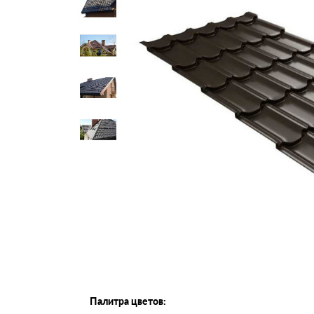
Черепица Он
Шифер
Шифер плос
Шифер 7-вол
Палитра цветов: