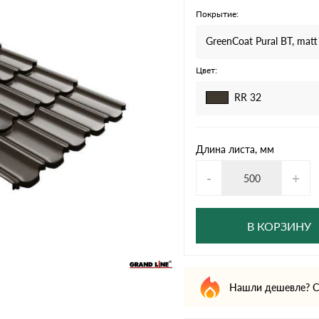
дулин
Ондулин Смарт
Покрытие:
GreenCoat Pural BT, matt
Цвет:
кий
Шифер для грядок
RR 32
новой
Длина листа, мм
-
+
В КОРЗИНУ
Нашли дешевле? С