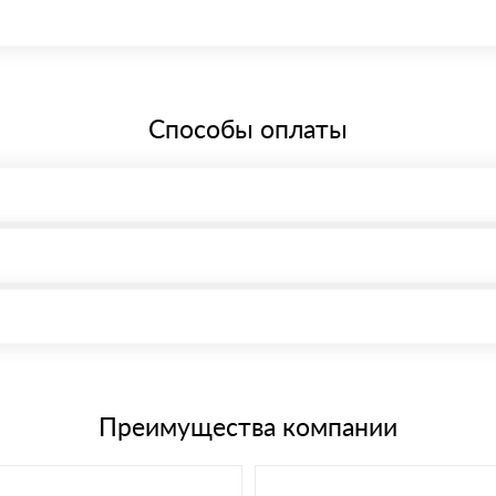
бщей системе налогообложения.
Способы оплаты
, возможна через системы электронных платежей.
иема материала после проверки качества и количества заказанного
15 и не более 19 символов
е номенклатуру товара, количество. После оплаты осуществляется 
щим банковским картам
Преимущества компании