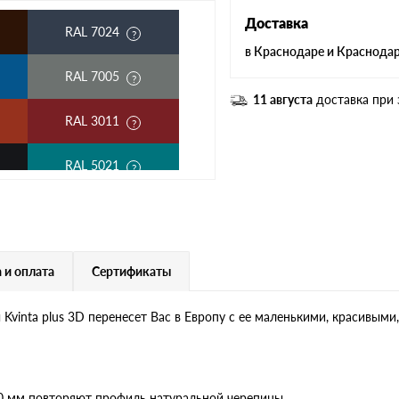
Доставка
RAL 7024
в Краснодаре и Краснода
RAL 7005
11 августа
доставка при 
RAL 3011
RAL 5021
RAL 1018
RAL 6020
 и оплата
Сертификаты
RAL 1015
vinta plus 3D перенесет Вас в Европу с ее маленькими, красивым
RAL 9006
RR 23
30 мм повторяют профиль натуральной черепицы.