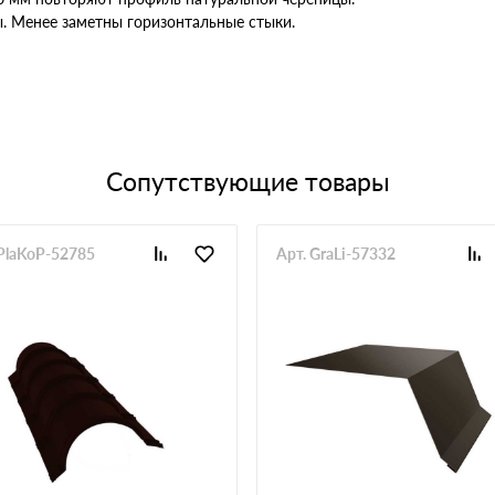
. Менее заметны горизонтальные стыки.
Сопутствующие товары
 PlaKoP-52785
Арт. GraLi-57332