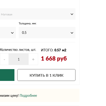
Ондутисс
Ондулина
Матовая
Толщина, мм:
Шифер волновой
Шифер 8-волново
0.5
Количество листов, шт.
ИТОГО:
0.57
м2
1 668
руб
-
+
КУПИТЬ В 1 КЛИК
низим цену!
Подробнее