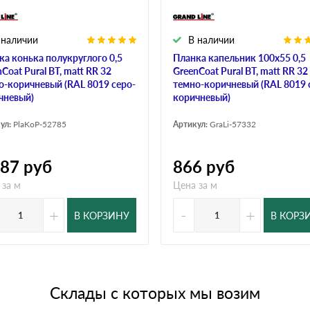
 наличии
В наличии
ка конька полукруглого 0,5
Планка капельник 100х55 0,5
Coat Pural BT, matt RR 32
GreenCoat Pural BT, matt RR 32
о-коричневый (RAL 8019 серо-
темно-коричневый (RAL 8019 
чневый)
коричневый)
ул:
PlaKoP-52785
Артикул:
GraLi-57332
987
руб
866
руб
 за м
Цена за м
+
-
+
В КОРЗИНУ
В КОРЗ
Склады с которых мы возим