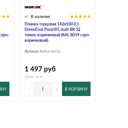
В наличии
В налич
Планка торцевая 142х100 0,5
Планка торц
GreenCoat Pural BT, matt RR 32
GreenCoat Pu
серо-
темно-коричневый (RAL 8019 серо-
темно-кори
коричневый)
коричневый
Артикул:
PlaTo1-54722
Артикул:
PlaT
1 497
руб
1 202
р
Цена за м
Цена за м
-
+
-
ИНУ
В КОРЗИНУ