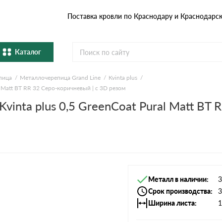
Поставка кровли по Краснодару и Краснодарс
Каталог
пица
Металлочерепица Grand Line
Kvinta plus
Металлочерепица
Гибка
l Matt BT RR 32 Серо-коричневый | c 3D резом
vinta plus 0,5 GreenCoat Pural Matt BT 
Натуральная керамическая
епица
Фибро
черепица
Профнастил и штакетник
Водос
Комплектующие
Металл в наличии
3
Срок производства
3
Ширина листа
1