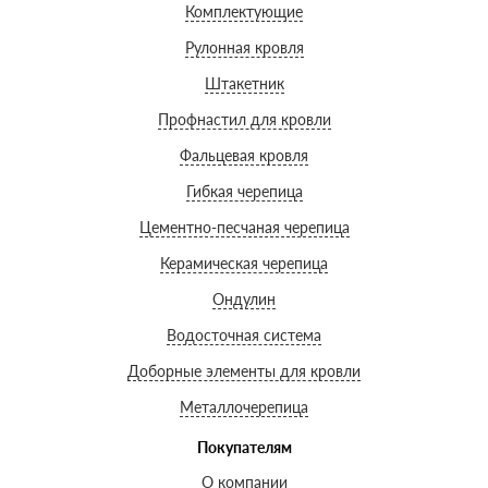
Комплектующие
Рулонная кровля
Штакетник
Профнастил для кровли
Фальцевая кровля
Гибкая черепица
Цементно-песчаная черепица
Керамическая черепица
Ондулин
Водосточная система
Доборные элементы для кровли
Металлочерепица
Покупателям
О компании