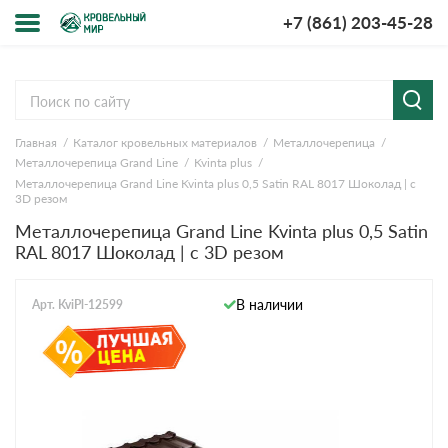
+7 (861) 203-45-28
Меню
О компании
Главная
Каталог кровельных материалов
Металлочерепица
Доставка и оплата
Металлочерепица Grand Line
Kvinta plus
Металлочерепица Grand Line Kvinta plus 0,5 Satin RAL 8017 Шоколад | c
Вопросы-ответы
3D резом
Металлочерепица Grand Line Kvinta plus 0,5 Satin
RAL 8017 Шоколад | c 3D резом
Акции
Контакты
В наличии
Арт. KviPl-12599